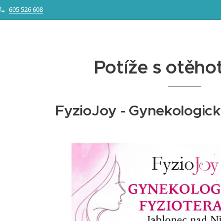
605 526 608
Potíže s otěho
FyzioJoy - Gynekologick