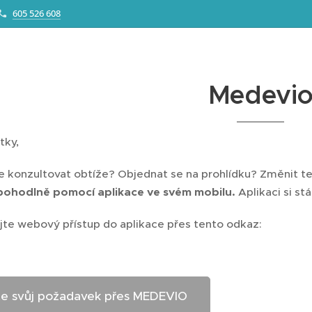
605 526 608
Medevi
tky,
e konzultovat obtíže? Objednat se na prohlídku? Změnit t
 pohodlně pomocí aplikace ve svém mobilu.
Aplikaci si s
jte webový přístup do aplikace přes tento odkaz:
te svůj požadavek přes MEDEVIO